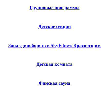
Групповые программы
Детские секции
Зона единоборств в SkyFitness Красногорск
Детская комната
Финская сауна