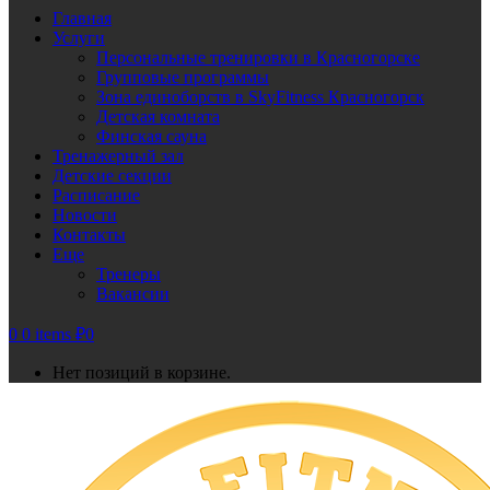
Главная
Услуги
Персональные тренировки в Красногорске
Групповые программы
Зона единоборств в SkyFitness Красногорск
Детская комната
Финская сауна
Тренажерный зал
Детские секции
Расписание
Новости
Контакты
Еще
Тренеры
Вакансии
0
0 items
₽
0
Нет позиций в корзине.