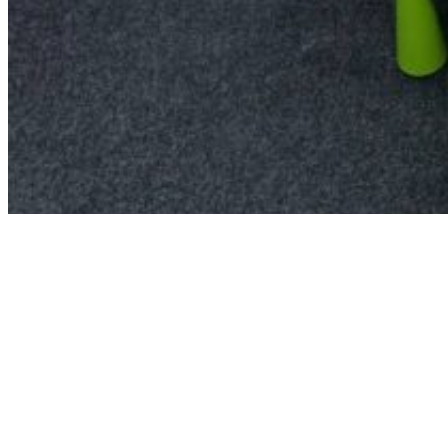
Зона единоборств в SkyFitness Красногорск