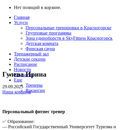
Нет позиций в корзине.
Главная
Услуги
Персональные тренировки в Красногорске
Групповые программы
Зона единоборств в SkyFitness Красногорск
Детская комната
Финская сауна
Тренажерный зал
Детские секции
Расписание
Новости
Гулева Ирина
Контакты
Еще
Тренеры
29.09.2025
Вакансии
Наша команда
Персональный фитнес тренер
✅ Образование:
— Российский Государственный Университет Туризма и